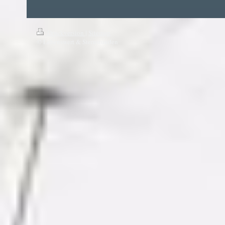
Druckversion
|
Sitemap
© Lebenswert & Sternstunden