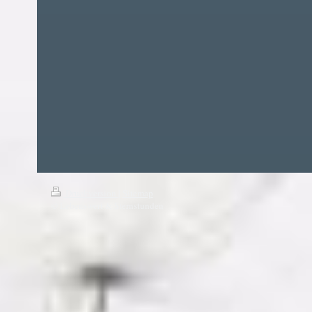
Druckversion
|
Sitemap
© Lebenswert & Sternstunden