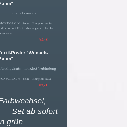
Baum"
für die Pinnwand
ICHTIGBAUM - beige - Komplett im Set -
ahlweise mit Klettverbindung oder ohne für
innwände
85,- €
Textil-Poster "Wunsch-
Baum"
ür Flipcharts - mit Klett Verbindung
UNSCHBAUM - beige - Komplett im Set
€
85,-
Farbwechsel,
Set ab sofort
in grün