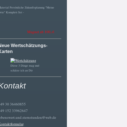
aterial Persönliche Zukunftsplanung "Meine
rte" Komplett Set -
Magnet ab 100,-€
Neue Wertschätzungs-
Karten
Diese 3 Dinge mag und
schätze ich an Dir
Kontakt
+49 30 36460855
+49 152 33962647
ebenswert.und.sternstunden@web.de
ontaktformular
.