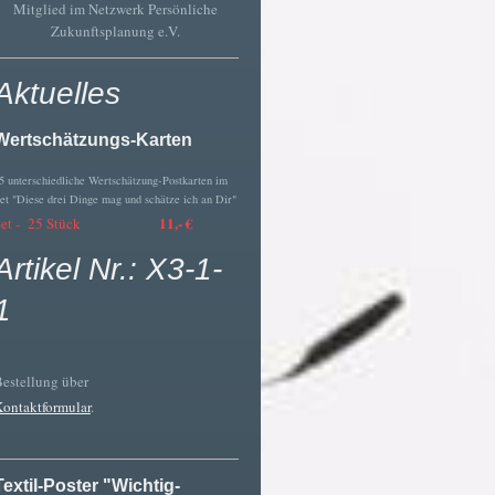
Mitglied im Netzwerk Persönliche
Zukunftsplanung e.V.
Aktuelles
Wertschätzungs-Karten
5 unterschiedliche Wertschätzung-Postkarten im
et "Diese drei Dinge mag und schätze ich an Dir"
11,- €
Set - 25 Stück
Artikel Nr.: X3-1-
1
estellung über
ontaktformular
.
Textil-Poster "Wichtig-