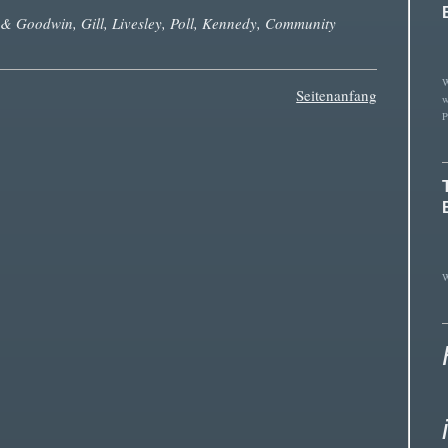
 & Goodwin, Gill, Livesley, Poll, Kennedy, Community
W
Seitenanfang
w
P
f
W