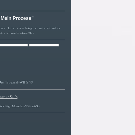
"Mein Prozess"
ennen lernen - was bringe ich mit - wie soll es
ein - ich mache einen Plan
Die "Spezial-WIPS"©
tarter Set´s
Wichtige Menschen"©Start-Set