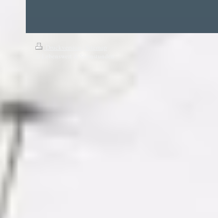
Druckversion
|
Sitemap
© Lebenswert & Sternstunden